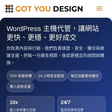
跳
主
至
主
要
要
WordPress 主機代管，讓網站
內
選
更快、更穩、更好成交
容
單
你負責內容與行銷，我們負責速度、安全、備份與維
運支援。把每一分廣告預算，換成更穩定的詢問與轉
換。
SSD 高速架構
24 小時安全監控
每日自動異地備份
專人技術支援
10x
24/7
載入效率優化空間
監控與異常告警