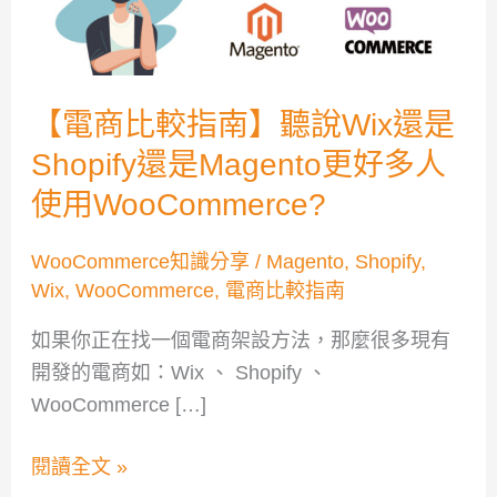
較
指
南】
聽
【電商比較指南】聽說Wix還是
說
Shopify還是Magento更好多人
Wix
還
使用WooCommerce?
是
WooCommerce知識分享
/
Magento
,
Shopify
,
Shopify
Wix
,
WooCommerce
,
電商比較指南
還
是
如果你正在找一個電商架設方法，那麼很多現有
Magento
開發的電商如：Wix 、 Shopify 、
更
WooCommerce […]
好
多
閱讀全文 »
人