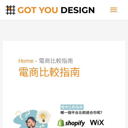
跳
主
至
主
要
要
內
選
容
單
Home
-
電商比較指南
電商比較指南
【電
商
比