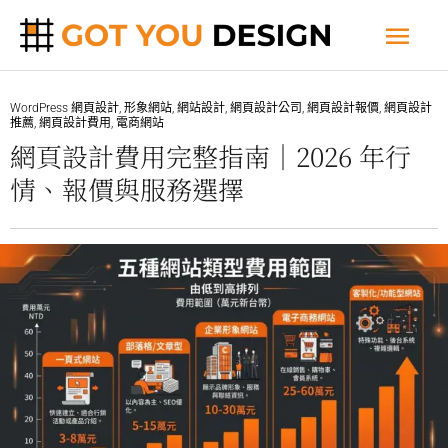
跳
主
至
主
要
要
WordPress 網頁設計
,
形象網站
,
網站設計
,
網頁設計公司
,
網頁設計報價
,
網頁設計
推薦
,
網頁設計費用
,
電商網站
內
選
網頁設計費用完整指南｜2026 年行
容
情、報價與服務選擇
單