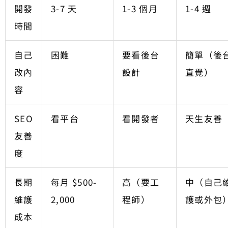
開發
3-7 天
1-3 個月
1-4 週
時間
自己
困難
要看後台
簡單（後
改內
設計
直覺）
容
SEO
看平台
看開發者
天生友善
友善
度
長期
每月 $500-
高（要工
中（自己
維護
2,000
程師）
護或外包
成本